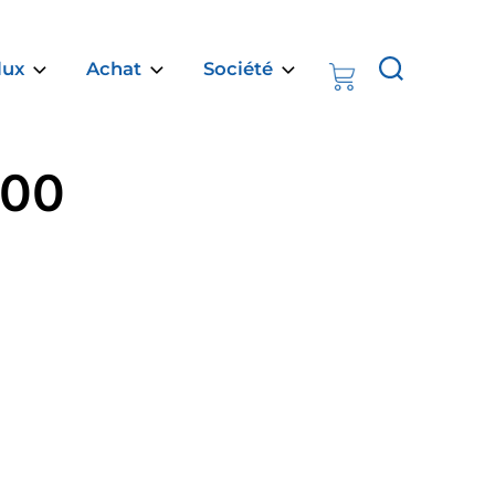
Rechercher :
lux
Achat
Société
500