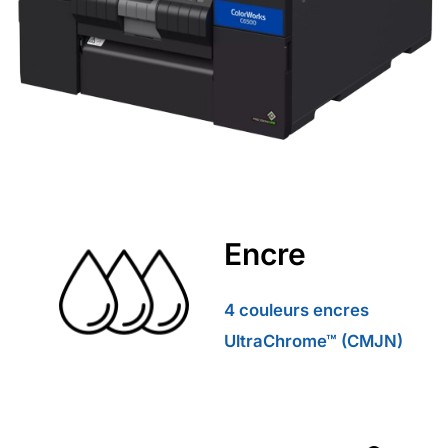
Encre
4 couleurs encres
UltraChrome™
(CMJN)