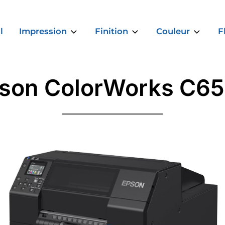
l
Impression
Finition
Couleur
F
son ColorWorks C6