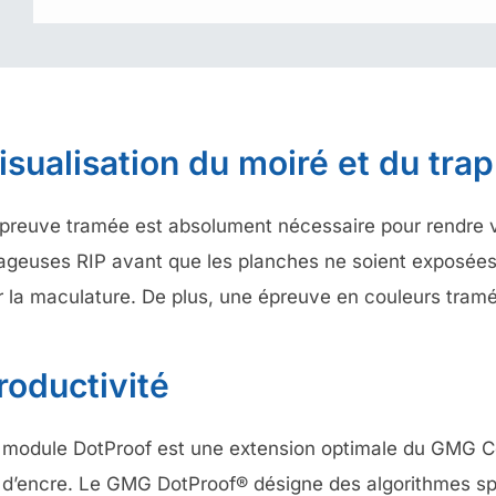
isualisation du moiré et du tra
épreuve tramée est absolument nécessaire pour rendre v
ageuses RIP avant que les planches ne soient exposées o
r la maculature. De plus, une épreuve en couleurs tramé
roductivité
 module DotProof est une extension optimale du GMG Color
t d’encre. Le GMG DotProof® désigne des algorithmes s