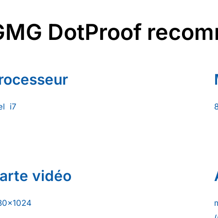
GMG DotProof recomm
rocesseur
el i7
arte vidéo
80×1024