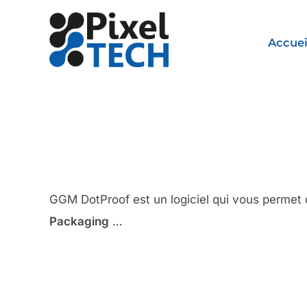
Aller
au
Accuei
contenu
GGM DotProof est un logiciel qui vous permet
Packaging
…