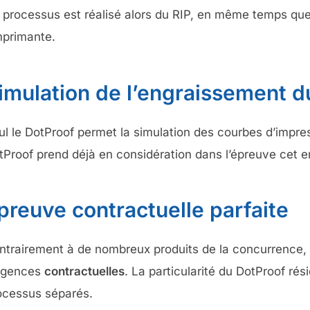
 processus est réalisé alors du RIP, en même temps que la
imprimante.
imulation de l’engraissement d
ul le DotProof permet la simulation des courbes d’impre
tProof prend déjà en considération dans l’épreuve cet e
preuve contractuelle parfaite
ntrairement à de nombreux produits de la concurrence, l
igences
contractuelles
. La particularité du DotProof ré
ocessus séparés.