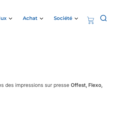
Rechercher :
lux
Achat
Société
rès des impressions sur presse
Offest, Flexo,