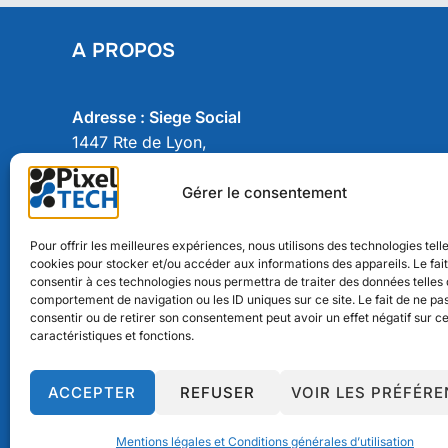
A PROPOS
Adresse : Siege Social
1447 Rte de Lyon,
07430 Davézieux
Gérer le consentement
Adresse : Agence Sud
350 Chem. de Tartay A,
Pour offrir les meilleures expériences, nous utilisons des technologies tell
cookies pour stocker et/ou accéder aux informations des appareils. Le fai
84140 Montfavet
consentir à ces technologies nous permettra de traiter des données telles 
comportement de navigation ou les ID uniques sur ce site. Le fait de ne pa
Tel.
+33 (0)4 75 69 00 40
consentir ou de retirer son consentement peut avoir un effet négatif sur c
caractéristiques et fonctions.
ACCEPTER
REFUSER
VOIR LES PRÉFÉR
Mentions légales et Conditions générales d’utilisation
Mentions légales et Conditions générales d’utilisation