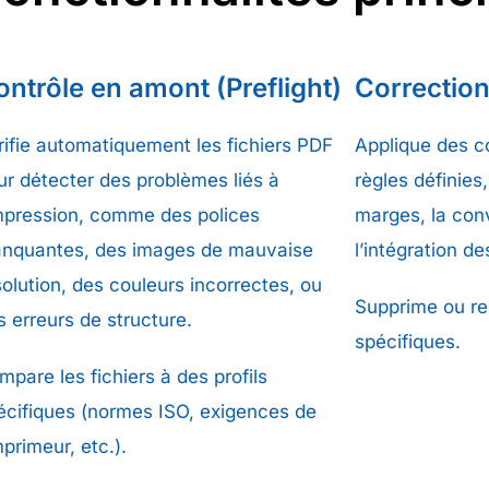
ontrôle en amont (Preflight)
Correctio
rifie automatiquement les fichiers PDF
Applique des c
ur détecter des problèmes liés à
règles définie
impression, comme des polices
marges, la con
nquantes, des images de mauvaise
l’intégration d
solution, des couleurs incorrectes, ou
Supprime ou re
s erreurs de structure.
spécifiques.
mpare les fichiers à des profils
écifiques (normes ISO, exigences de
mprimeur, etc.).