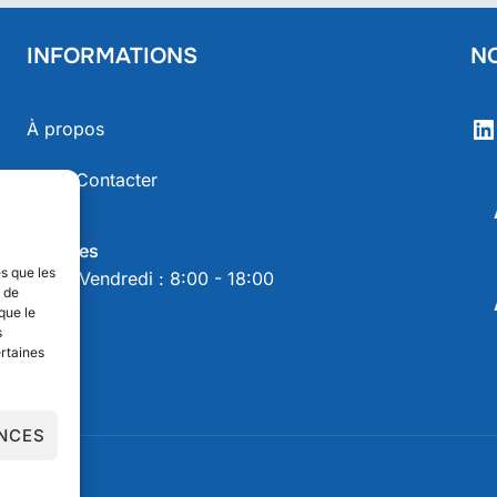
INFORMATIONS
N
Li
À propos
Nous Contacter
Horaires
es que les
Lundi-Vendredi : 8:00 - 18:00
t de
que le
s
ertaines
ENCES