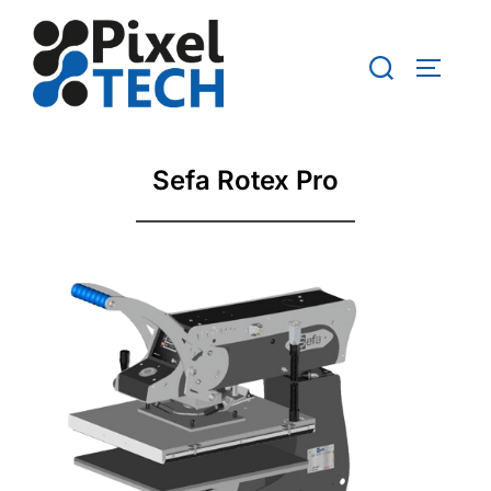
Aller
au
Rechercher :
PERMUT
contenu
Sefa Rotex Pro